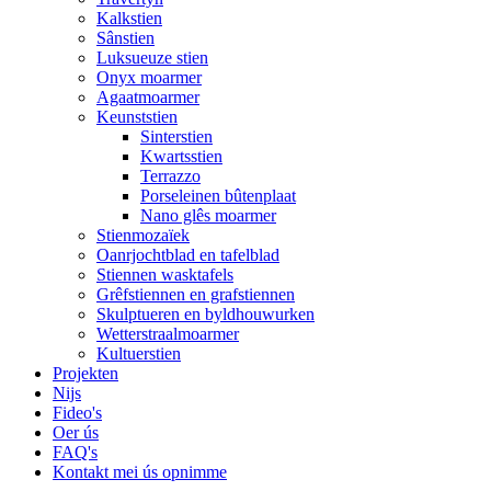
Kalkstien
Sânstien
Luksueuze stien
Onyx moarmer
Agaatmoarmer
Keunststien
Sinterstien
Kwartsstien
Terrazzo
Porseleinen bûtenplaat
Nano glês moarmer
Stienmozaïek
Oanrjochtblad en tafelblad
Stiennen wasktafels
Grêfstiennen en grafstiennen
Skulptueren en byldhouwurken
Wetterstraalmoarmer
Kultuerstien
Projekten
Nijs
Fideo's
Oer ús
FAQ's
Kontakt mei ús opnimme