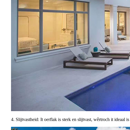
4. Slijtvastheid: It oerflak is sterk en slijtvast, wêrtroch it ideaal 