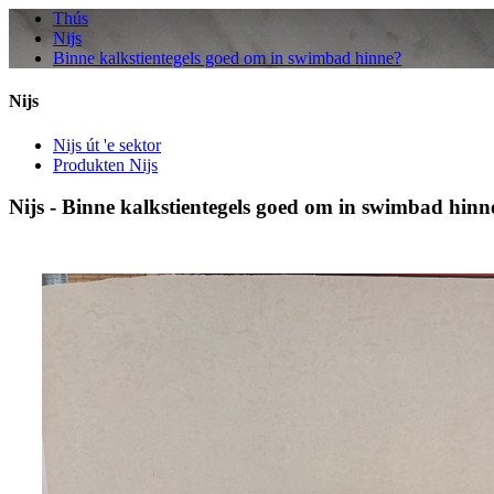
Thús
Nijs
Binne kalkstientegels goed om in swimbad hinne?
Nijs
Nijs út 'e sektor
Produkten Nijs
Nijs - Binne kalkstientegels goed om in swimbad hinn