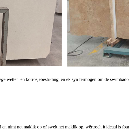
ege wetter- en korrosjebestriding, en ek syn fermogen om de swimbado
 en nimt net maklik op of swelt net maklik op, wêrtroch it ideaal is foa