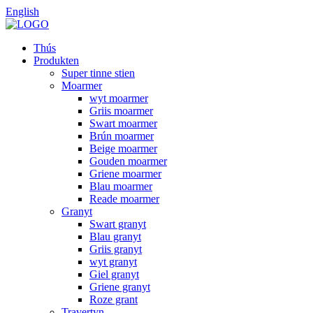
English
Thús
Produkten
Super tinne stien
Moarmer
wyt moarmer
Griis moarmer
Swart moarmer
Brún moarmer
Beige moarmer
Gouden moarmer
Griene moarmer
Blau moarmer
Reade moarmer
Granyt
Swart granyt
Blau granyt
Griis granyt
wyt granyt
Giel granyt
Griene granyt
Roze grant
Travertyn