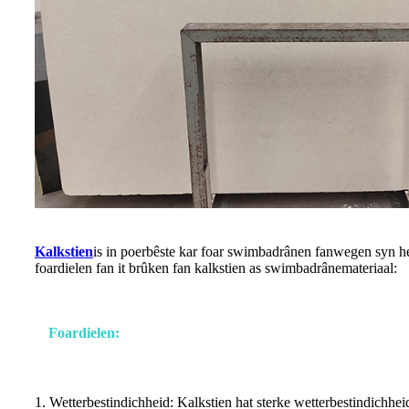
Kalkstien
is in poerbêste kar foar swimbadrânen fanwegen syn h
foardielen fan it brûken fan kalkstien as swimbadrânemateriaal:
Foardielen:
1. Wetterbestindichheid: Kalkstien hat sterke wetterbestindichheid