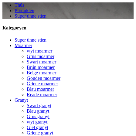
Thús
Produkten
Super tinne stien
Kategoryen
Super tinne stien
Moarmer
wyt moarmer
Griis moarmer
Swart moarmer
Brún moarmer
Beige moarmer
Gouden moarmer
Griene moarmer
Blau moarmer
Reade moarmer
Granyt
Swart granyt
Blau granyt
Griis granyt
wyt granyt
Giel granyt
Griene granyt