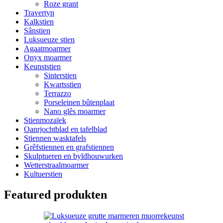
Roze grant
Travertyn
Kalkstien
Sânstien
Luksueuze stien
Agaatmoarmer
Onyx moarmer
Keunststien
Sinterstien
Kwartsstien
Terrazzo
Porseleinen bûtenplaat
Nano glês moarmer
Stienmozaïek
Oanrjochtblad en tafelblad
Stiennen wasktafels
Grêfstiennen en grafstiennen
Skulptueren en byldhouwurken
Wetterstraalmoarmer
Kultuerstien
Featured produkten