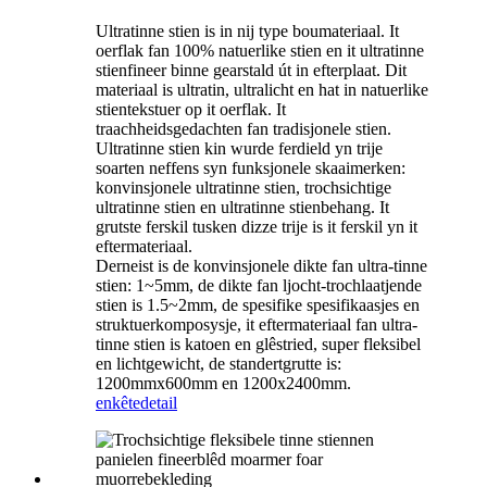
Ultratinne stien is in nij type boumateriaal. It
oerflak fan 100% natuerlike stien en it ultratinne
stienfineer binne gearstald út in efterplaat. Dit
materiaal is ultratin, ultralicht en hat in natuerlike
stientekstuer op it oerflak. It
traachheidsgedachten fan tradisjonele stien.
Ultratinne stien kin wurde ferdield yn trije
soarten neffens syn funksjonele skaaimerken:
konvinsjonele ultratinne stien, trochsichtige
ultratinne stien en ultratinne stienbehang. It
grutste ferskil tusken dizze trije is it ferskil yn it
eftermateriaal.
Derneist is de konvinsjonele dikte fan ultra-tinne
stien: 1~5mm, de dikte fan ljocht-trochlaatjende
stien is 1.5~2mm, de spesifike spesifikaasjes en
struktuerkomposysje, it eftermateriaal fan ultra-
tinne stien is katoen en glêstried, super fleksibel
en lichtgewicht, de standertgrutte is:
1200mmx600mm en 1200x2400mm.
enkête
detail