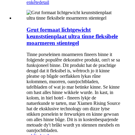
enkête
detail
Grut formaat lichtgewicht
keunststienplaat ultra tinne fleksibele
moarmeren stientegel
Tinne porseleinen moarmeren fineers binne it
folgjende populêre dekorative produkt, om't se sa
funksjoneel binne. Dit produkt hat de prachtige
deugd dat it fleksibel is, wêrtroch jo it kinne
pleatse op bûgde oerflakken lykas rûne
kolommen, muorren, oanrjochtbladen,
tafelbladen of wat jo mar betinke kinne. Se kinne
om hast alles hinne wikkele wurde. In kast, in
kolom, in hiel hotel - fineers lykje de
natuerkunde te tarten, mar Xiamen Rising Source
hat de eksklusive technology om dizze lytse
stikken porselein te ferwurkjen en kinne gewoan
om alles hinne bûge. Dit is in kostenbesparjende
metoade dy't brûkt wurdt yn stiennen meubels en
oanrjochtbladen.