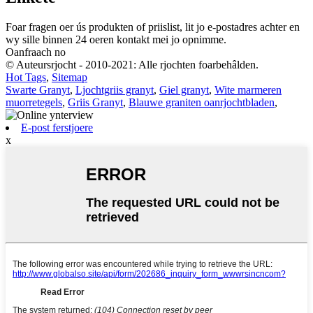
Foar fragen oer ús produkten of priislist, lit jo e-postadres achter en
wy sille binnen 24 oeren kontakt mei jo opnimme.
Oanfraach no
© Auteursrjocht - 2010-2021: Alle rjochten foarbehâlden.
Hot Tags
,
Sitemap
Swarte Granyt
,
Ljochtgriis granyt
,
Giel granyt
,
Wite marmeren
muorretegels
,
Griis Granyt
,
Blauwe graniten oanrjochtbladen
,
E-post ferstjoere
x