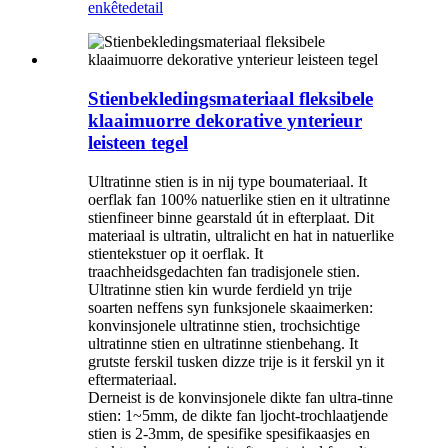
enkête
detail
Stienbekledingsmateriaal fleksibele
klaaimuorre dekorative ynterieur
leisteen tegel
Ultratinne stien is in nij type boumateriaal. It
oerflak fan 100% natuerlike stien en it ultratinne
stienfineer binne gearstald út in efterplaat. Dit
materiaal is ultratin, ultralicht en hat in natuerlike
stientekstuer op it oerflak. It
traachheidsgedachten fan tradisjonele stien.
Ultratinne stien kin wurde ferdield yn trije
soarten neffens syn funksjonele skaaimerken:
konvinsjonele ultratinne stien, trochsichtige
ultratinne stien en ultratinne stienbehang. It
grutste ferskil tusken dizze trije is it ferskil yn it
eftermateriaal.
Derneist is de konvinsjonele dikte fan ultra-tinne
stien: 1~5mm, de dikte fan ljocht-trochlaatjende
stien is 2-3mm, de spesifike spesifikaasjes en