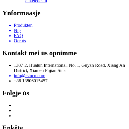
enkête
detail
Ynformaasje
Produkten
Nijs
FAQ
Oer ús
Kontakt mei ús opnimme
1307-2, Hualun International, No. 1, Guyan Road, Xiang'An
District, Xiamen Fujian Sina
info@rsincn.com
+86 13806015457
Folgje ús
Enkête