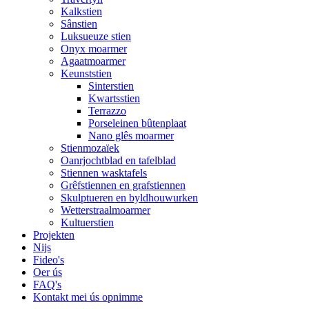
Kalkstien
Sânstien
Luksueuze stien
Onyx moarmer
Agaatmoarmer
Keunststien
Sinterstien
Kwartsstien
Terrazzo
Porseleinen bûtenplaat
Nano glês moarmer
Stienmozaïek
Oanrjochtblad en tafelblad
Stiennen wasktafels
Grêfstiennen en grafstiennen
Skulptueren en byldhouwurken
Wetterstraalmoarmer
Kultuerstien
Projekten
Nijs
Fideo's
Oer ús
FAQ's
Kontakt mei ús opnimme