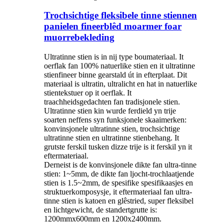
Trochsichtige fleksibele tinne stiennen
panielen fineerblêd moarmer foar
muorrebekleding
Ultratinne stien is in nij type boumateriaal. It
oerflak fan 100% natuerlike stien en it ultratinne
stienfineer binne gearstald út in efterplaat. Dit
materiaal is ultratin, ultralicht en hat in natuerlike
stientekstuer op it oerflak. It
traachheidsgedachten fan tradisjonele stien.
Ultratinne stien kin wurde ferdield yn trije
soarten neffens syn funksjonele skaaimerken:
konvinsjonele ultratinne stien, trochsichtige
ultratinne stien en ultratinne stienbehang. It
grutste ferskil tusken dizze trije is it ferskil yn it
eftermateriaal.
Derneist is de konvinsjonele dikte fan ultra-tinne
stien: 1~5mm, de dikte fan ljocht-trochlaatjende
stien is 1.5~2mm, de spesifike spesifikaasjes en
struktuerkomposysje, it eftermateriaal fan ultra-
tinne stien is katoen en glêstried, super fleksibel
en lichtgewicht, de standertgrutte is:
1200mmx600mm en 1200x2400mm.