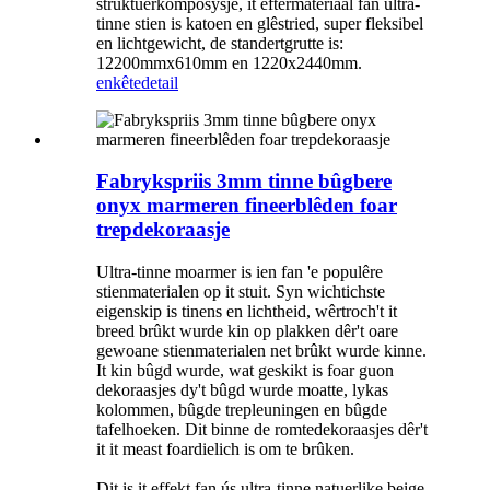
struktuerkomposysje, it eftermateriaal fan ultra-
tinne stien is katoen en glêstried, super fleksibel
en lichtgewicht, de standertgrutte is:
12200mmx610mm en 1220x2440mm.
enkête
detail
Fabrykspriis 3mm tinne bûgbere
onyx marmeren fineerblêden foar
trepdekoraasje
Ultra-tinne moarmer is ien fan 'e populêre
stienmaterialen op it stuit. Syn wichtichste
eigenskip is tinens en lichtheid, wêrtroch't it
breed brûkt wurde kin op plakken dêr't oare
gewoane stienmaterialen net brûkt wurde kinne.
It kin bûgd wurde, wat geskikt is foar guon
dekoraasjes dy't bûgd wurde moatte, lykas
kolommen, bûgde trepleuningen en bûgde
tafelhoeken. Dit binne de romtedekoraasjes dêr't
it it meast foardielich is om te brûken.
Dit is it effekt fan ús ultra-tinne natuerlike beige