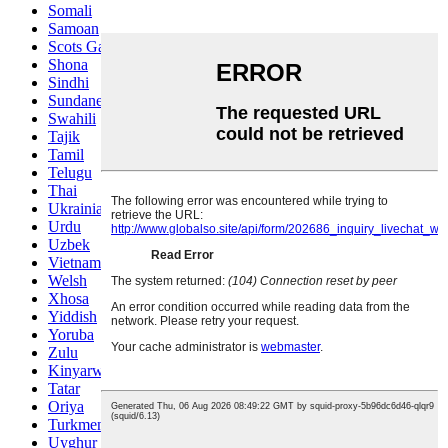
Somali
Samoan
Scots Gaelic
Shona
Sindhi
Sundanese
Swahili
Tajik
Tamil
Telugu
Thai
Ukrainian
Urdu
Uzbek
Vietnamese
Welsh
Xhosa
Yiddish
Yoruba
Zulu
Kinyarwanda
Tatar
Oriya
Turkmen
Uyghur