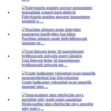
Fabrykspriis graniten gravuere monuminten
tsjerkhôf w ...
Prachtige afiguren grutte túnbyldhouwurk
moarmer en ...
Grut ûntwerp beige 3d muorrekeunst
byldhouwurk snijwurk gra ...
Grutte badkeamer ynloopbad swart natuerlik
moarmer stien ...
Healweardige stien efterljochte onyx gepolijst
ruby ​​read o ...