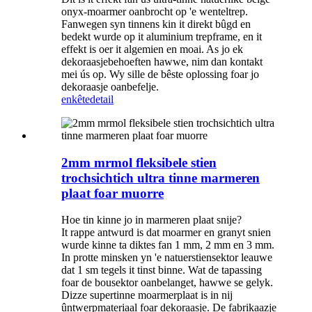
onyx-moarmer oanbrocht op 'e wenteltrep.
Fanwegen syn tinnens kin it direkt bûgd en
bedekt wurde op it aluminium trepframe, en it
effekt is oer it algemien en moai. As jo ​​ek
dekoraasjebehoeften hawwe, nim dan kontakt
mei ús op. Wy sille de bêste oplossing foar jo
dekoraasje oanbefelje.
enkête
detail
2mm mrmol fleksibele stien
trochsichtich ultra tinne marmeren
plaat foar muorre
Hoe tin kinne jo in marmeren plaat snije?
It rappe antwurd is dat moarmer en granyt snien
wurde kinne ta diktes fan 1 mm, 2 mm en 3 mm.
In protte minsken yn 'e natuerstiensektor leauwe
dat 1 sm tegels it tinst binne. Wat de tapassing
foar de bousektor oanbelanget, hawwe se gelyk.
Dizze supertinne moarmerplaat is in nij
ûntwerpmateriaal foar dekoraasje. De fabrikaazje