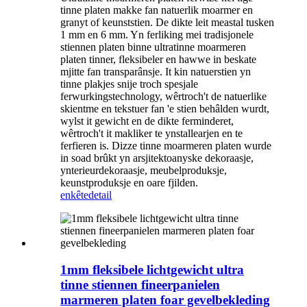
tinne platen makke fan natuerlik moarmer en
granyt of keunststien. De dikte leit meastal tusken
1 mm en 6 mm. Yn ferliking mei tradisjonele
stiennen platen binne ultratinne moarmeren
platen tinner, fleksibeler en hawwe in beskate
mjitte fan transparânsje. It kin natuerstien yn
tinne plakjes snije troch spesjale
ferwurkingstechnology, wêrtroch't de natuerlike
skientme en tekstuer fan 'e stien behâlden wurdt,
wylst it gewicht en de dikte ferminderet,
wêrtroch't it makliker te ynstallearjen en te
ferfieren is. Dizze tinne moarmeren platen wurde
in soad brûkt yn arsjitektoanyske dekoraasje,
ynterieurdekoraasje, meubelproduksje,
keunstproduksje en oare fjilden.
enkête
detail
1mm fleksibele lichtgewicht ultra
tinne stiennen fineerpanielen
marmeren platen foar gevelbekleding