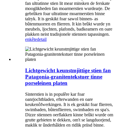
fan ultratinne stien lit mear minsken de ferskate
mooglikheden fan moarmerstien wurdearje. De
gebrûken foar ultratinne moarmerstien binne
talryk. It is geskikt foar sawol binnen- as
bûtenmuorren en flierren. It kin brûkt wurde yn
meubels, ljochten, plafonds, badkeamers en oare
plakken neist tradisjonele stiennen tapassingen.
enkête
detail
Lichtgewicht keunstmjittige stien fan
Patagonia-granitentekstuer tinne
porseleinen platen
Sinterstien is in populêre kar foar
oanrjochtbladen, efterwanden en oare
keukenôfwerkingen. It is ek geskikt foar flierren,
swimbaden, bûtenflierren, swimbaden en spa's.
Dizze stiennen oerflakken kinne brûkt wurde om
grutte gebieten te dekken, om't se langduorjend,
maklik te ûnderhâlden en ridlik priisd binne.