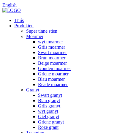
English
Thús
Produkten
Super tinne stien
Moarmer
wyt moarmer
Griis moarmer
Swart moarmer
Brún moarmer
Beige moarmer
Gouden moarmer
Griene moarmer
Blau moarmer
Reade moarmer
Granyt
Swart granyt
Blau granyt
Griis granyt
wyt granyt
Giel granyt
Griene granyt
Roze grant
Travertyn