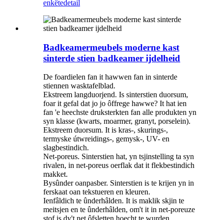
enkête
detail
Badkeamermeubels moderne kast
sinterde stien badkeamer ijdelheid
De foardielen fan it hawwen fan in sinterde
stiennen wasktafelblad.
Ekstreem langduorjend. Is sinterstien duorsum,
foar it gefal dat jo jo ôffrege hawwe? It hat ien
fan 'e heechste druksterkten fan alle produkten yn
syn klasse (kwarts, moarmer, granyt, porselein).
Ekstreem duorsum. It is kras-, skurings-,
termyske útwreidings-, gemysk-, UV- en
slagbestindich.
Net-poreus. Sinterstien hat, yn tsjinstelling ta syn
rivalen, in net-poreus oerflak dat it flekbestindich
makket.
Bysûnder oanpasber. Sinterstien is te krijen yn in
ferskaat oan tekstueren en kleuren.
Ienfâldich te ûnderhâlden. It is maklik skjin te
meitsjen en te ûnderhâlden, om't it in net-poreuze
stof is dy't net ôfsletten hoecht te wurden.