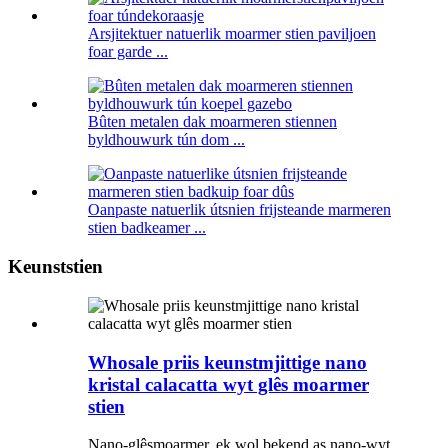
Arsjitektuer natuerlik moarmer stien paviljoen
foar garde ...
Bûten metalen dak moarmeren stiennen
byldhouwurk tún dom ...
Oanpaste natuerlik útsnien frijsteande marmeren
stien badkeamer ...
Keunststien
Whosale priis keunstmjittige nano
kristal calacatta wyt glês moarmer
stien
Nano-glêsmoarmer, ek wol bekend as nano-wyt