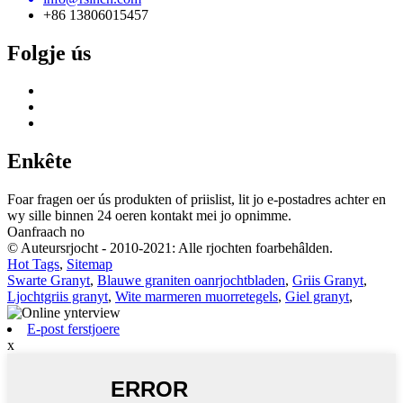
+86 13806015457
Folgje ús
Enkête
Foar fragen oer ús produkten of priislist, lit jo e-postadres achter en
wy sille binnen 24 oeren kontakt mei jo opnimme.
Oanfraach no
© Auteursrjocht - 2010-2021: Alle rjochten foarbehâlden.
Hot Tags
,
Sitemap
Swarte Granyt
,
Blauwe graniten oanrjochtbladen
,
Griis Granyt
,
Ljochtgriis granyt
,
Wite marmeren muorretegels
,
Giel granyt
,
E-post ferstjoere
x