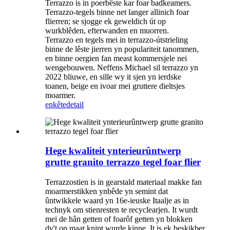
Terrazzo is in poerbêste kar foar badkeamers.
Terrazzo-tegels binne net langer allinich foar
flierren; se sjogge ek geweldich út op
wurkblêden, efterwanden en muorren.
Terrazzo en tegels mei in terrazzo-útstrieling
binne de lêste jierren yn populariteit tanommen,
en binne oergien fan meast kommersjele nei
wengebouwen. Neffens Michael sil terrazzo yn
2022 bliuwe, en sille wy it sjen yn ierdske
toanen, beige en ivoar mei gruttere dieltsjes
moarmer.
enkête
detail
Hege kwaliteit ynterieurûntwerp
grutte granito terrazzo tegel foar flier
Terrazzostien is in gearstald materiaal makke fan
moarmerstikken ynbêde yn semint dat
ûntwikkele waard yn 16e-ieuske Itaalje as in
technyk om stienresten te recyclearjen. It wurdt
mei de hân getten of foarôf getten yn blokken
dy't op maat knipt wurde kinne. It is ek beskikber