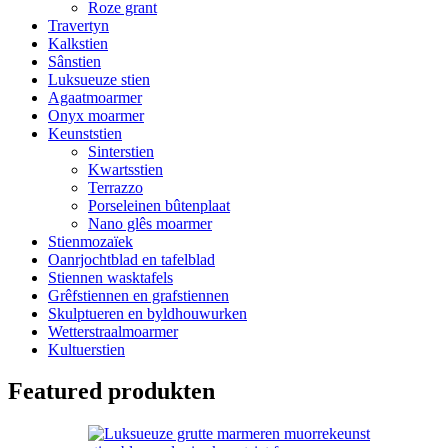
Roze grant
Travertyn
Kalkstien
Sânstien
Luksueuze stien
Agaatmoarmer
Onyx moarmer
Keunststien
Sinterstien
Kwartsstien
Terrazzo
Porseleinen bûtenplaat
Nano glês moarmer
Stienmozaïek
Oanrjochtblad en tafelblad
Stiennen wasktafels
Grêfstiennen en grafstiennen
Skulptueren en byldhouwurken
Wetterstraalmoarmer
Kultuerstien
Featured produkten