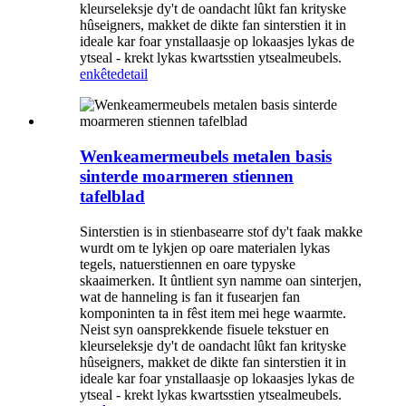
kleurseleksje dy't de oandacht lûkt fan krityske
hûseigners, makket de dikte fan sinterstien it in
ideale kar foar ynstallaasje op lokaasjes lykas de
ytseal - krekt lykas kwartsstien ytsealmeubels.
enkête
detail
Wenkeamermeubels metalen basis
sinterde moarmeren stiennen
tafelblad
Sinterstien is in stienbasearre stof dy't faak makke
wurdt om te lykjen op oare materialen lykas
tegels, natuerstiennen en oare typyske
skaaimerken. It ûntlient syn namme oan sinterjen,
wat de hanneling is fan it fusearjen fan
komponinten ta in fêst item mei hege waarmte.
Neist syn oansprekkende fisuele tekstuer en
kleurseleksje dy't de oandacht lûkt fan krityske
hûseigners, makket de dikte fan sinterstien it in
ideale kar foar ynstallaasje op lokaasjes lykas de
ytseal - krekt lykas kwartsstien ytsealmeubels.