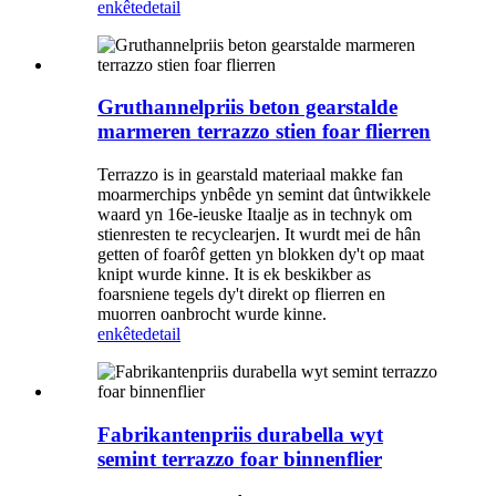
enkête
detail
Gruthannelpriis beton gearstalde
marmeren terrazzo stien foar flierren
Terrazzo is in gearstald materiaal makke fan
moarmerchips ynbêde yn semint dat ûntwikkele
waard yn 16e-ieuske Itaalje as in technyk om
stienresten te recyclearjen. It wurdt mei de hân
getten of foarôf getten yn blokken dy't op maat
knipt wurde kinne. It is ek beskikber as
foarsniene tegels dy't direkt op flierren en
muorren oanbrocht wurde kinne.
enkête
detail
Fabrikantenpriis durabella wyt
semint terrazzo foar binnenflier