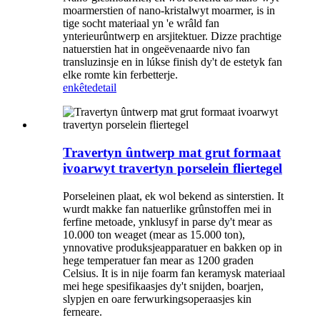
moarmerstien of nano-kristalwyt moarmer, is in
tige socht materiaal yn 'e wrâld fan
ynterieurûntwerp en arsjitektuer. Dizze prachtige
natuerstien hat in ongeëvenaarde nivo fan
transluzinsje en in lúkse finish dy't de estetyk fan
elke romte kin ferbetterje.
enkête
detail
Travertyn ûntwerp mat grut formaat
ivoarwyt travertyn porselein fliertegel
Porseleinen plaat, ek wol bekend as sinterstien. It
wurdt makke fan natuerlike grûnstoffen mei in
ferfine metoade, ynklusyf in parse dy't mear as
10.000 ton weaget (mear as 15.000 ton),
ynnovative produksjeapparatuer en bakken op in
hege temperatuer fan mear as 1200 graden
Celsius. It is in nije foarm fan keramysk materiaal
mei hege spesifikaasjes dy't snijden, boarjen,
slypjen en oare ferwurkingsoperaasjes kin
ferneare.