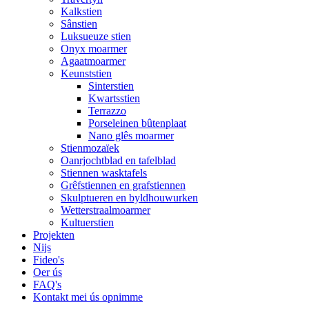
Kalkstien
Sânstien
Luksueuze stien
Onyx moarmer
Agaatmoarmer
Keunststien
Sinterstien
Kwartsstien
Terrazzo
Porseleinen bûtenplaat
Nano glês moarmer
Stienmozaïek
Oanrjochtblad en tafelblad
Stiennen wasktafels
Grêfstiennen en grafstiennen
Skulptueren en byldhouwurken
Wetterstraalmoarmer
Kultuerstien
Projekten
Nijs
Fideo's
Oer ús
FAQ's
Kontakt mei ús opnimme