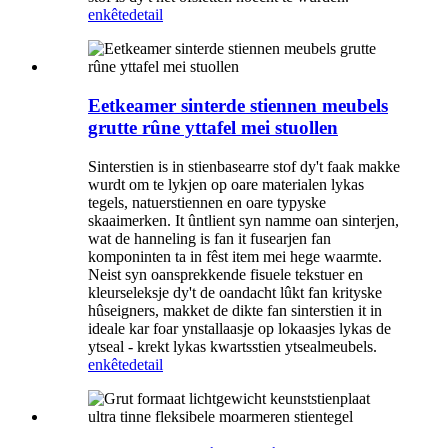
enkête
detail
Eetkeamer sinterde stiennen meubels
grutte rûne yttafel mei stuollen
Sinterstien is in stienbasearre stof dy't faak makke
wurdt om te lykjen op oare materialen lykas
tegels, natuerstiennen en oare typyske
skaaimerken. It ûntlient syn namme oan sinterjen,
wat de hanneling is fan it fusearjen fan
komponinten ta in fêst item mei hege waarmte.
Neist syn oansprekkende fisuele tekstuer en
kleurseleksje dy't de oandacht lûkt fan krityske
hûseigners, makket de dikte fan sinterstien it in
ideale kar foar ynstallaasje op lokaasjes lykas de
ytseal - krekt lykas kwartsstien ytsealmeubels.
enkête
detail