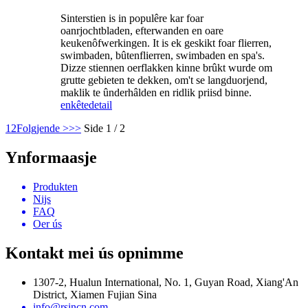
Sinterstien is in populêre kar foar
oanrjochtbladen, efterwanden en oare
keukenôfwerkingen. It is ek geskikt foar flierren,
swimbaden, bûtenflierren, swimbaden en spa's.
Dizze stiennen oerflakken kinne brûkt wurde om
grutte gebieten te dekken, om't se langduorjend,
maklik te ûnderhâlden en ridlik priisd binne.
enkête
detail
1
2
Folgjende >
>>
Side 1 / 2
Ynformaasje
Produkten
Nijs
FAQ
Oer ús
Kontakt mei ús opnimme
1307-2, Hualun International, No. 1, Guyan Road, Xiang'An
District, Xiamen Fujian Sina
info@rsincn.com