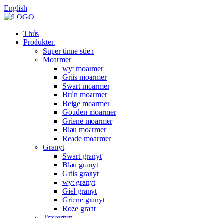
English
Thús
Produkten
Super tinne stien
Moarmer
wyt moarmer
Griis moarmer
Swart moarmer
Brún moarmer
Beige moarmer
Gouden moarmer
Griene moarmer
Blau moarmer
Reade moarmer
Granyt
Swart granyt
Blau granyt
Griis granyt
wyt granyt
Giel granyt
Griene granyt
Roze grant
Travertyn