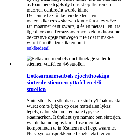
as foarsniene tegels dy't direkt op flierren en
muorren oanbrocht wurde kinne.
Der binne hast ûnbeheinde kleur- en
materiaalkeuzes - skerven kinne fan alles wêze
fan moarmer oant kwarts, glês en metaal - en it is
tige duorsum. Terrazzomarmer is ek in duorsume
dekorative opsje fanwegen it feit dat it makke
wurdt fan ôfsnien stikken hout.
enkête
detail
Eetkeamermeubels rjochthoekige
sinterde stiennen yttafel en 4/6
stuollen
Sinterstien is in stienbasearre stof dy't faak makke
wurdt om te lykjen op oare materialen lykas
tegels, natuerstiennen en oare typyske
skaaimerken. It ûntlient syn namme oan sinterjen,
wat de hanneling is fan it fusearjen fan
komponinten ta in fêst item mei hege waarmte.
Neist syn oansprekkende fisuele tekstuer en