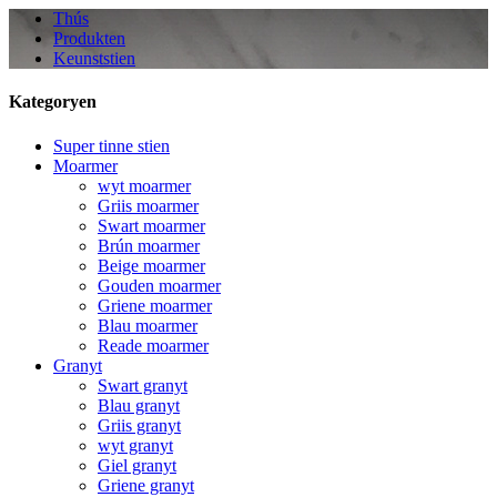
Thús
Produkten
Keunststien
Kategoryen
Super tinne stien
Moarmer
wyt moarmer
Griis moarmer
Swart moarmer
Brún moarmer
Beige moarmer
Gouden moarmer
Griene moarmer
Blau moarmer
Reade moarmer
Granyt
Swart granyt
Blau granyt
Griis granyt
wyt granyt
Giel granyt
Griene granyt