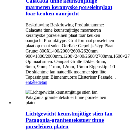
Calacatta tinne keunstmjittige
marmeren keramyske porseleinplaat
foar keuken oanrjocht
Beskriuwing Beskriuwing Produktnamme:
Calacatta tinne keunstmjittige moarmeren
keramyske porseleinen plaat foar keuken
oanrjocht Produkttype: Grut formaat porseleinen
plaat op maat snien Oerflak: Gepolijst/slyp Plaat
Grutte: 800X1400/2000/2600/2620mm,
900×1800/2000mm,1200×2400/2600/2700mm,1600×27
Op maat snien: Oanpast Grutte Dikte: 3mm,
6mm, 9mm, 11mm, 12mm, 15mm Eigenskip: 1:1
De skientme fan natuerlik moarmer sjen litte
Tapassingen: Binnenmuorre Eksterieur Fassade...
enkête
detail
Lichtgewicht keunstmjittige stien fan
Patagonia-granitentekstuer tinne
porseleinen platen