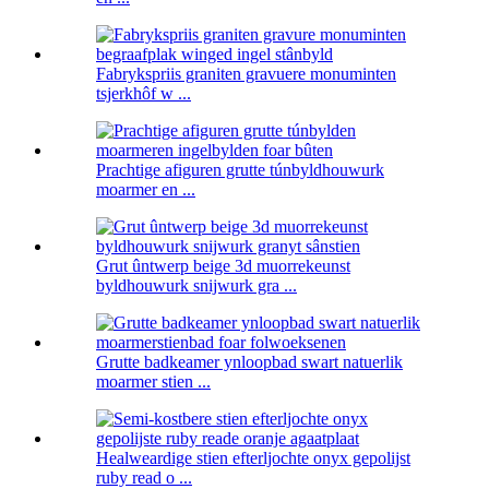
Fabrykspriis graniten gravuere monuminten
tsjerkhôf w ...
Prachtige afiguren grutte túnbyldhouwurk
moarmer en ...
Grut ûntwerp beige 3d muorrekeunst
byldhouwurk snijwurk gra ...
Grutte badkeamer ynloopbad swart natuerlik
moarmer stien ...
Healweardige stien efterljochte onyx gepolijst
ruby ​​read o ...