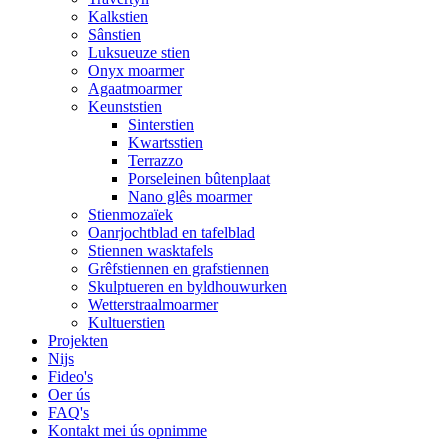
Kalkstien
Sânstien
Luksueuze stien
Onyx moarmer
Agaatmoarmer
Keunststien
Sinterstien
Kwartsstien
Terrazzo
Porseleinen bûtenplaat
Nano glês moarmer
Stienmozaïek
Oanrjochtblad en tafelblad
Stiennen wasktafels
Grêfstiennen en grafstiennen
Skulptueren en byldhouwurken
Wetterstraalmoarmer
Kultuerstien
Projekten
Nijs
Fideo's
Oer ús
FAQ's
Kontakt mei ús opnimme