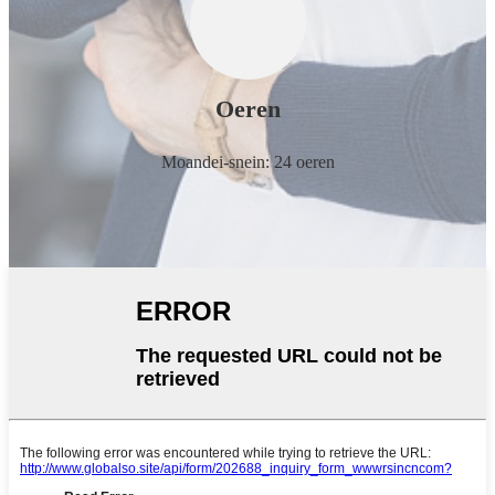
Oeren
Moandei-snein: 24 oeren