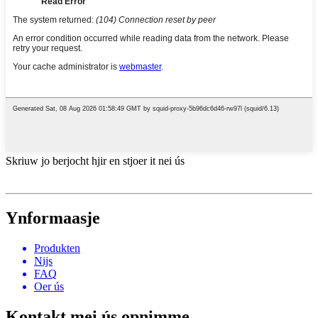
Skriuw jo berjocht hjir en stjoer it nei ús
Ynformaasje
Produkten
Nijs
FAQ
Oer ús
Kontakt mei ús opnimme