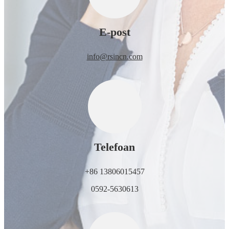
E-post
info@rsincn.com
Telefoan
+86 13806015457
0592-5630613