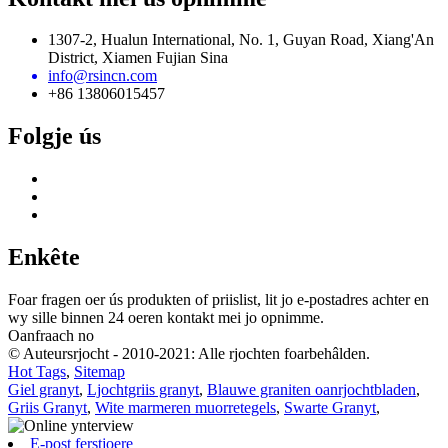
1307-2, Hualun International, No. 1, Guyan Road, Xiang'An
District, Xiamen Fujian Sina
info@rsincn.com
+86 13806015457
Folgje ús
Enkête
Foar fragen oer ús produkten of priislist, lit jo e-postadres achter en
wy sille binnen 24 oeren kontakt mei jo opnimme.
Oanfraach no
© Auteursrjocht - 2010-2021: Alle rjochten foarbehâlden.
Hot Tags
,
Sitemap
Giel granyt
,
Ljochtgriis granyt
,
Blauwe graniten oanrjochtbladen
,
Griis Granyt
,
Wite marmeren muorretegels
,
Swarte Granyt
,
E-post ferstjoere