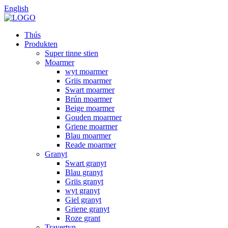
English
Thús
Produkten
Super tinne stien
Moarmer
wyt moarmer
Griis moarmer
Swart moarmer
Brún moarmer
Beige moarmer
Gouden moarmer
Griene moarmer
Blau moarmer
Reade moarmer
Granyt
Swart granyt
Blau granyt
Griis granyt
wyt granyt
Giel granyt
Griene granyt
Roze grant
Travertyn