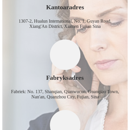
Kantoaradres
1307-2, Hualun International, No. 1, Guyan Road,
Xiang'An District, Xiamen Fujian Sina
Fabryksadres
Fabriek: No. 137, Shanqian, Qianwucun, Guanqiao Town,
Nan'an, Quanzhou City, Fujian, Sina