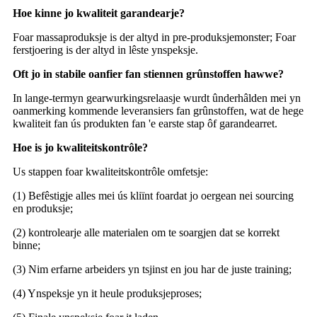
Hoe kinne jo kwaliteit garandearje?
Foar massaproduksje is der altyd in pre-produksjemonster; Foar
ferstjoering is der altyd in lêste ynspeksje.
Oft jo in stabile oanfier fan stiennen grûnstoffen hawwe?
In lange-termyn gearwurkingsrelaasje wurdt ûnderhâlden mei yn
oanmerking kommende leveransiers fan grûnstoffen, wat de hege
kwaliteit fan ús produkten fan 'e earste stap ôf garandearret.
Hoe is jo kwaliteitskontrôle?
Us stappen foar kwaliteitskontrôle omfetsje:
(1) Befêstigje alles mei ús kliïnt foardat jo oergean nei sourcing
en produksje;
(2) kontrolearje alle materialen om te soargjen dat se korrekt
binne;
(3) Nim erfarne arbeiders yn tsjinst en jou har de juste training;
(4) Ynspeksje yn it heule produksjeproses;