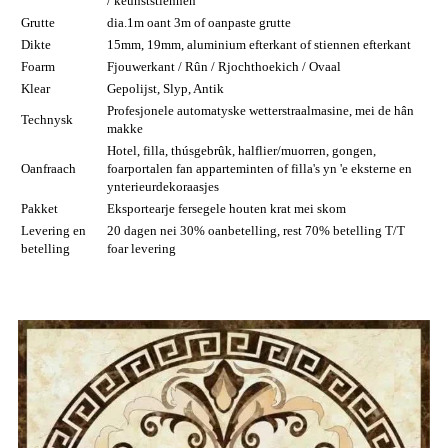
/ keunststiennen
Grutte
dia.1m oant 3m of oanpaste grutte
Dikte
15mm, 19mm, aluminium efterkant of stiennen efterkant
Foarm
Fjouwerkant / Rûn / Rjochthoekich / Ovaal
Klear
Gepolijst, Slyp, Antik
Profesjonele automatyske wetterstraalmasine, mei de hân
Technysk
makke
Hotel, filla, thúsgebrûk, halflier/muorren, gongen,
Oanfraach
foarportalen fan apparteminten of filla's yn 'e eksterne en
ynterieur
dekoraasjes
Pakket
Eksportearje fersegele houten krat mei skom
Levering en
20 dagen nei 30% oanbetelling, rest 70% betelling T/T
betelling
foar levering