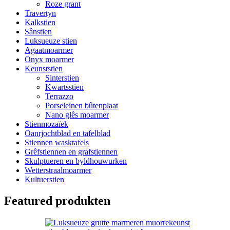
Roze grant
Travertyn
Kalkstien
Sânstien
Luksueuze stien
Agaatmoarmer
Onyx moarmer
Keunststien
Sinterstien
Kwartsstien
Terrazzo
Porseleinen bûtenplaat
Nano glês moarmer
Stienmozaïek
Oanrjochtblad en tafelblad
Stiennen wasktafels
Grêfstiennen en grafstiennen
Skulptueren en byldhouwurken
Wetterstraalmoarmer
Kultuerstien
Featured produkten