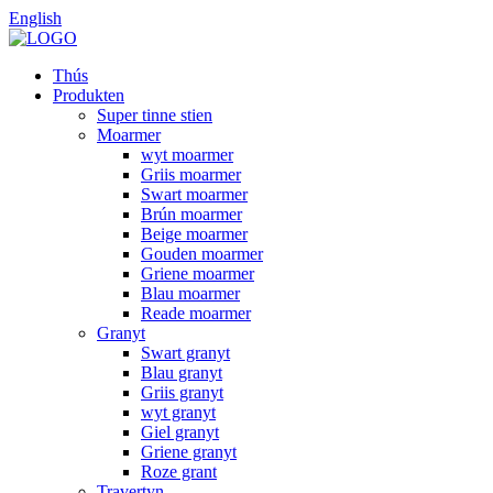
English
Thús
Produkten
Super tinne stien
Moarmer
wyt moarmer
Griis moarmer
Swart moarmer
Brún moarmer
Beige moarmer
Gouden moarmer
Griene moarmer
Blau moarmer
Reade moarmer
Granyt
Swart granyt
Blau granyt
Griis granyt
wyt granyt
Giel granyt
Griene granyt
Roze grant
Travertyn