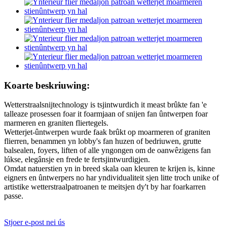
Koarte beskriuwing:
Wetterstraalsnijtechnology is tsjintwurdich it meast brûkte fan 'e
talleaze prosessen foar it foarmjaan of snijen fan ûntwerpen foar
marmeren en graniten fliertegels.
Wetterjet-ûntwerpen wurde faak brûkt op moarmeren of graniten
flierren, benammen yn lobby's fan huzen of bedriuwen, grutte
balsealen, foyers, liften of alle yngongen om de oanwêzigens fan
lúkse, elegânsje en frede te fertsjintwurdigjen.
Omdat natuerstien yn in breed skala oan kleuren te krijen is, kinne
eigners en ûntwerpers no har yndividualiteit sjen litte troch unike of
artistike wetterstraalpatroanen te meitsjen dy't by har foarkarren
passe.
Stjoer e-post nei ús