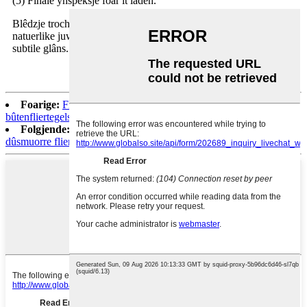
(5) Finale ynspeksje foar it laden.
Blêdzje troch ús oare Onyx-stiennen om in oerfloed oan
natuerlike juwielen te finen dy't wachtsje om jo hûs te foljen mei
subtile glâns.
Foarige:
Flamme nije giallo Kalifornje rôze granyt foar
bûtenfliertegels
Folgjende:
Natuerstiennen lytse grize leisteen tegels foar
dûsmuorre flier dekoratyf