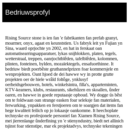
Bedriuwsprofyl
Rising Source stone is ien fan 'e fabrikanten fan prefab granyt,
moarmer, onyx, agaat en keunststien. Us fabryk leit yn Fujian yn
Sina, waard oprjochte yn 2002, en hat in ferskaat oan
automatisearringsapparatuer, lykas snijblokken, platen, tegels,
wetterstraal, treppen, oanrjochtblêden, tafelblêden, kolommen,
plinten, fonteinen, bylden, mozaïektegels, ensafuorthinne. It
bedriuw biedt poerbêste gruthannelprizen foar kommersjele en
wenprojekten. Oant hjoed de dei hawwe wy in protte grutte
projekten oer de hiele wrâld foltôge, ynklusyf
oerheidsgebouwen, hotels, winkelsintra, filla's, apparteminten,
KTV-keamers, klubs, restaurants, sikehûzen en skoallen, ûnder
oaren, en hawwe in goede reputaasje opboud. Wy dogge ús bêst
om te foldwaan oan strange easken foar seleksje fan materialen,
ferwurking, ynpakken en ferstjoeren om te soargjen dat items fan
hege kwaliteit feilich op jo lokaasje oankomme. It heechoplate
technyske en profesjonele personiel fan Xiamen Rising Source,
mei jierrenlange ûnderfining yn 'e stienyndustry, biedt net allinich
tsjinst foar stienstipe, mar ek projektadvys, technyske tekeningen