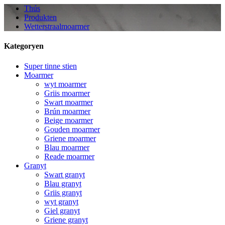
Thús
Produkten
Wetterstraalmoarmer
Kategoryen
Super tinne stien
Moarmer
wyt moarmer
Griis moarmer
Swart moarmer
Brún moarmer
Beige moarmer
Gouden moarmer
Griene moarmer
Blau moarmer
Reade moarmer
Granyt
Swart granyt
Blau granyt
Griis granyt
wyt granyt
Giel granyt
Griene granyt