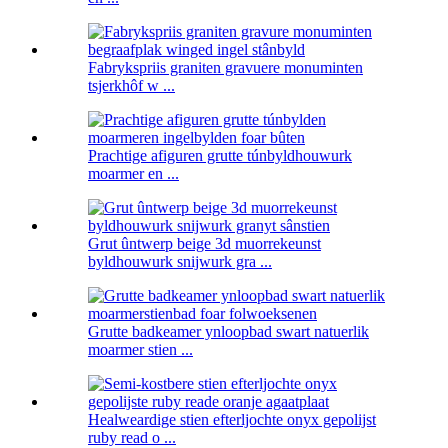
Fabrykspriis graniten gravuere monuminten
tsjerkhôf w ...
Prachtige afiguren grutte túnbyldhouwurk
moarmer en ...
Grut ûntwerp beige 3d muorrekeunst
byldhouwurk snijwurk gra ...
Grutte badkeamer ynloopbad swart natuerlik
moarmer stien ...
Healweardige stien efterljochte onyx gepolijst
ruby ​​read o ...