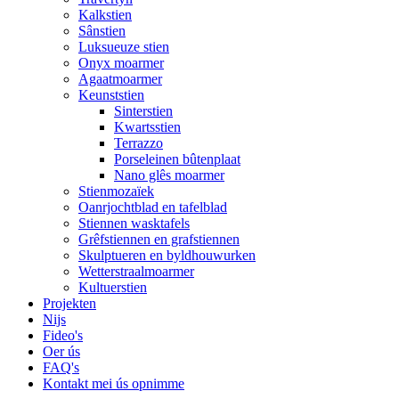
Kalkstien
Sânstien
Luksueuze stien
Onyx moarmer
Agaatmoarmer
Keunststien
Sinterstien
Kwartsstien
Terrazzo
Porseleinen bûtenplaat
Nano glês moarmer
Stienmozaïek
Oanrjochtblad en tafelblad
Stiennen wasktafels
Grêfstiennen en grafstiennen
Skulptueren en byldhouwurken
Wetterstraalmoarmer
Kultuerstien
Projekten
Nijs
Fideo's
Oer ús
FAQ's
Kontakt mei ús opnimme